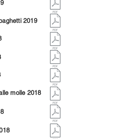
19
paghetti 2019
8
8
8
alle molle 2018
18
2018