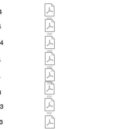
4
4
24
4
4
3
23
23