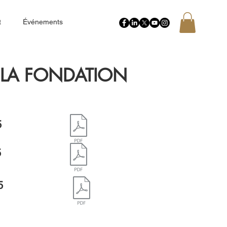
t
Événements
 LA FONDATION
5
5
5