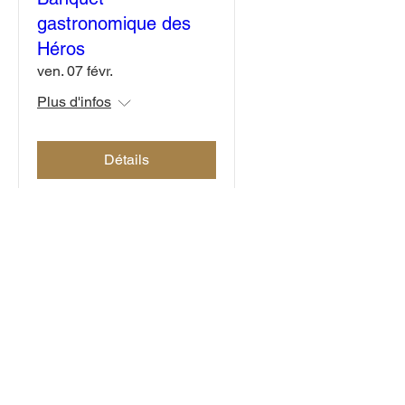
gastronomique des
Héros
ven. 07 févr.
Plus d'infos
Détails
Trouvez-nous sur
Tel:
1-514-777-6949
info@herosdetouslesjours.org
©2024 Copyright Fondation Héros de tous les